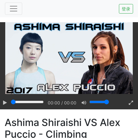
登录
00:00
/
00:00
Ashima Shiraishi VS Alex
Puccio - Climbing