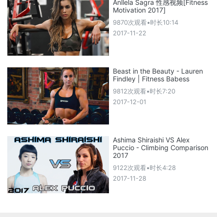
Anllela Sagra 性感视频[Fitness
Motivation 2017]
9870次观看•时长10:14
2017-11-22
Beast in the Beauty - Lauren
Findley | Fitness Babess
9812次观看•时长7:20
2017-12-01
Ashima Shiraishi VS Alex
Puccio - Climbing Comparison
2017
9122次观看•时长4:28
2017-11-28